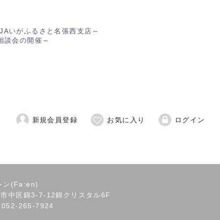
日) JAいがふるさと名張西支店～
相談会の開催～
新規会員登録
お気に入り
ログイン
(Fa:en)
屋市中区錦3-7-12錦クリスタル6F
 052-265-7924